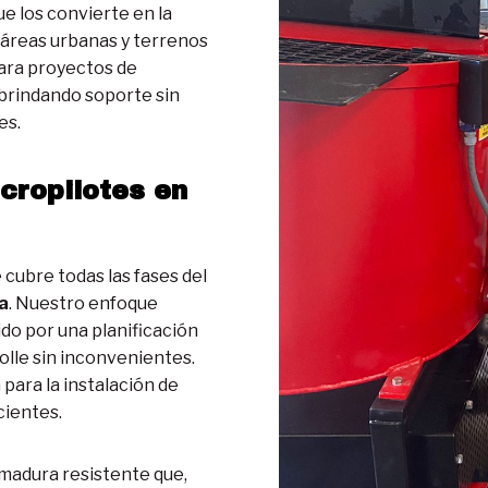
e los convierte en la
 áreas urbanas y terrenos
para proyectos de
 brindando soporte sin
es.
cropilotes en
cubre todas las fases del
a
. Nuestro enfoque
ido por una planificación
olle sin inconvenientes.
 para la instalación de
cientes.
madura resistente que,