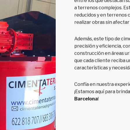
entre los que destacan su
a terrenos complejos. Es
reducidos y en terrenos 
realizar obras sin afectar
Además, este tipo de cim
precisión y eficiencia, co
construcción en áreas u
que cada cliente reciba u
características y necesid
Confía en nuestra experi
¡Estamos aquí para brind
Barcelona
!