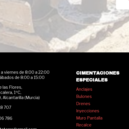
a viernes de 8:00 a 22:00
CIMENTACIONES
sábados de 8:00 a 15:00
ESPECIALES
e las Flores,
Anclajes
scalera, 1ºC,
Bulones
 Alcantarilla (Murcia)
Drenes
18 707
Inyecciones
Muro Pantalla
06 786
Recalce