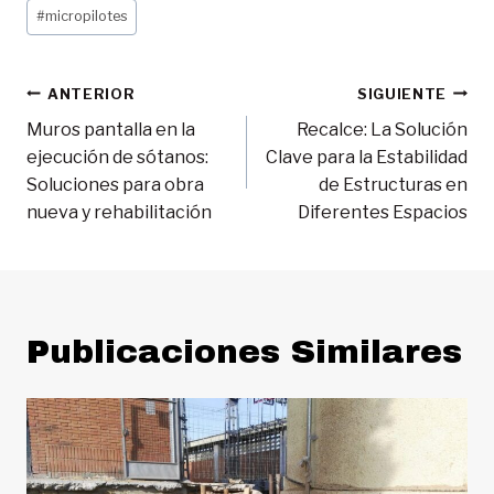
Etiquetas
#
micropilotes
de
la
entrada:
Navegación
ANTERIOR
SIGUIENTE
Muros pantalla en la
Recalce: La Solución
de
ejecución de sótanos:
Clave para la Estabilidad
entradas
Soluciones para obra
de Estructuras en
nueva y rehabilitación
Diferentes Espacios
Publicaciones Similares